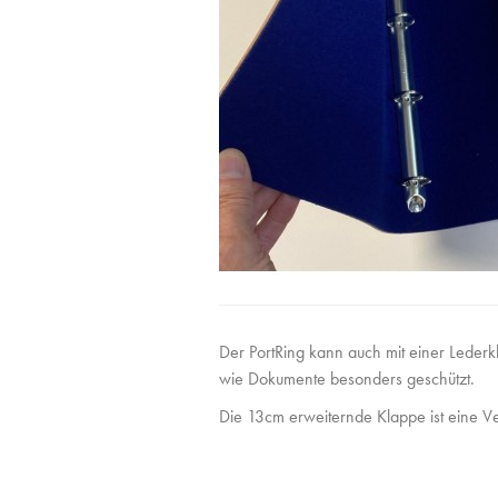
Der PortRing kann auch mit einer Lederk
wie Dokumente besonders geschützt.
Die 13cm erweiternde Klappe ist eine 