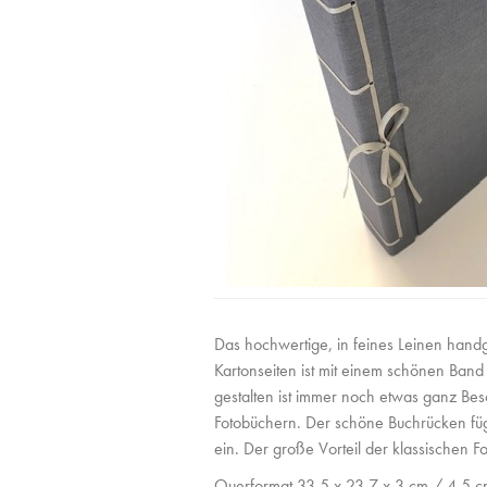
Das hochwertige, in feines Leinen han
Kartonseiten ist mit einem schönen Ban
gestalten ist immer noch etwas ganz Beso
Fotobüchern. Der schöne Buchrücken füg
ein. Der große Vorteil der klassischen F
Querformat 33,5 x 23,7 x 3 cm / 4,5 c