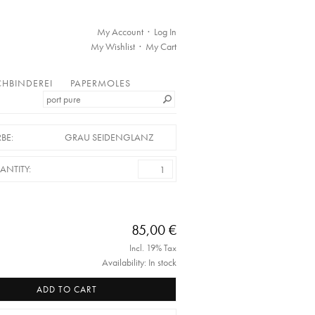
My Account
Log In
My Wishlist
My Cart
HBINDEREI
PAPERMOLES
BE:
GRAU SEIDENGLANZ
ANTITY:
85,00 €
Incl. 19% Tax
Availability: In stock
ADD TO CART