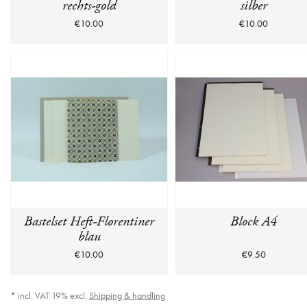
rechts-gold
silber
€10.00
€10.00
Bastelset Heft-Florentiner
Block A4
blau
€10.00
€9.50
* incl. VAT 19% excl.
Shipping & handling